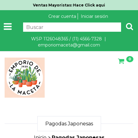
Ventas Mayoristas: Hace Click aqui
Crear cuenta
Iniciar sesión
WSP 1126048365 / (11) 4566-7328 |
emporiomaceta@gmail.com
0
Pagodas Japonesas
Inicio
>
Pagodas Japonesas